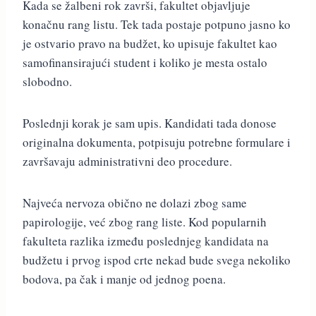
Kada se žalbeni rok završi, fakultet objavljuje
konačnu rang listu. Tek tada postaje potpuno jasno ko
je ostvario pravo na budžet, ko upisuje fakultet kao
samofinansirajući student i koliko je mesta ostalo
slobodno.
Poslednji korak je sam upis. Kandidati tada donose
originalna dokumenta, potpisuju potrebne formulare i
završavaju administrativni deo procedure.
Najveća nervoza obično ne dolazi zbog same
papirologije, već zbog rang liste. Kod popularnih
fakulteta razlika između poslednjeg kandidata na
budžetu i prvog ispod crte nekad bude svega nekoliko
bodova, pa čak i manje od jednog poena.