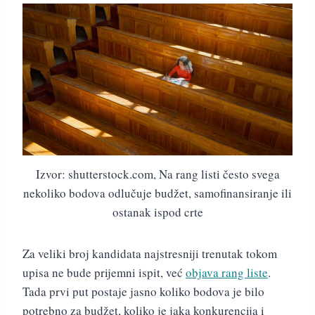
Izvor: shutterstock.com, Na rang listi često svega
nekoliko bodova odlučuje budžet, samofinansiranje ili
ostanak ispod crte
Za veliki broj kandidata najstresniji trenutak tokom
upisa ne bude prijemni ispit, već
objava rang liste
.
Tada prvi put postaje jasno koliko bodova je bilo
potrebno za budžet, koliko je jaka konkurencija i