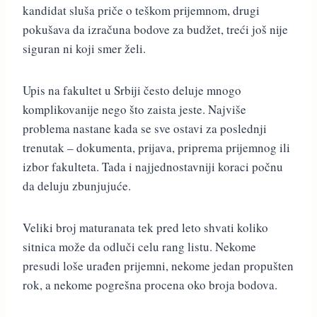
kandidat sluša priče o teškom prijemnom, drugi
pokušava da izračuna bodove za budžet, treći još nije
siguran ni koji smer želi.
Upis na fakultet u Srbiji često deluje mnogo
komplikovanije nego što zaista jeste. Najviše
problema nastane kada se sve ostavi za poslednji
trenutak – dokumenta, prijava, priprema prijemnog ili
izbor fakulteta. Tada i najjednostavniji koraci počnu
da deluju zbunjujuće.
Veliki broj maturanata tek pred leto shvati koliko
sitnica može da odluči celu rang listu. Nekome
presudi loše urađen prijemni, nekome jedan propušten
rok, a nekome pogrešna procena oko broja bodova.