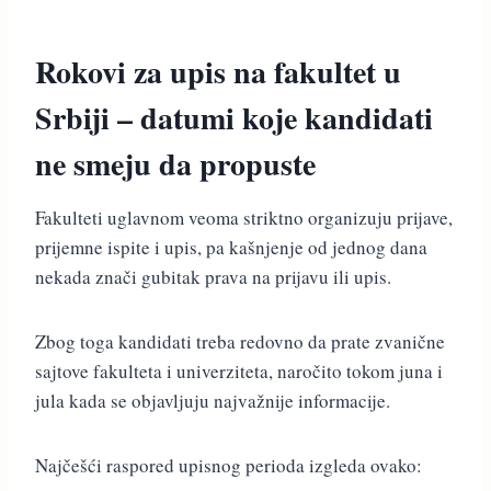
Rokovi za upis na fakultet u
Srbiji – datumi koje kandidati
ne smeju da propuste
Fakulteti uglavnom veoma striktno organizuju prijave,
prijemne ispite i upis, pa kašnjenje od jednog dana
nekada znači gubitak prava na prijavu ili upis.
Zbog toga kandidati treba redovno da prate zvanične
sajtove fakulteta i univerziteta, naročito tokom juna i
jula kada se objavljuju najvažnije informacije.
Najčešći raspored upisnog perioda izgleda ovako: