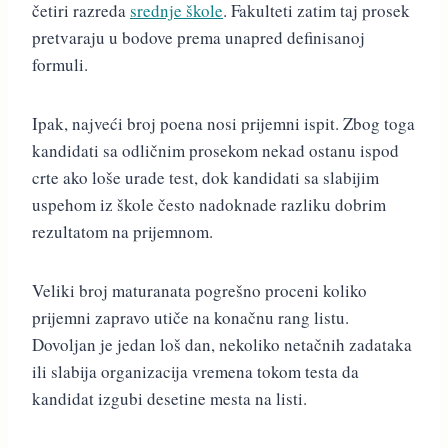
četiri razreda
srednje škole
. Fakulteti zatim taj prosek
pretvaraju u bodove prema unapred definisanoj
formuli.
Ipak, najveći broj poena nosi prijemni ispit. Zbog toga
kandidati sa odličnim prosekom nekad ostanu ispod
crte ako loše urade test, dok kandidati sa slabijim
uspehom iz škole često nadoknade razliku dobrim
rezultatom na prijemnom.
Veliki broj maturanata pogrešno proceni koliko
prijemni zapravo utiče na konačnu rang listu.
Dovoljan je jedan loš dan, nekoliko netačnih zadataka
ili slabija organizacija vremena tokom testa da
kandidat izgubi desetine mesta na listi.