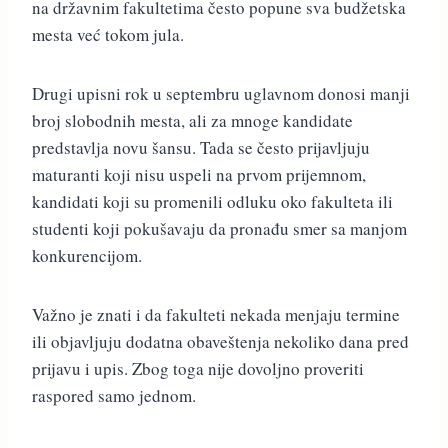
na državnim fakultetima često popune sva budžetska
mesta već tokom jula.
Drugi upisni rok u septembru uglavnom donosi manji
broj slobodnih mesta, ali za mnoge kandidate
predstavlja novu šansu. Tada se često prijavljuju
maturanti koji nisu uspeli na prvom prijemnom,
kandidati koji su promenili odluku oko fakulteta ili
studenti koji pokušavaju da pronađu smer sa manjom
konkurencijom.
Važno je znati i da fakulteti nekada menjaju termine
ili objavljuju dodatna obaveštenja nekoliko dana pred
prijavu i upis. Zbog toga nije dovoljno proveriti
raspored samo jednom.