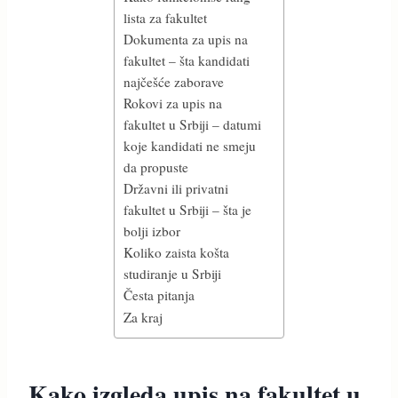
lista za fakultet
Dokumenta za upis na
fakultet – šta kandidati
najčešće zaborave
Rokovi za upis na
fakultet u Srbiji – datumi
koje kandidati ne smeju
da propuste
Državni ili privatni
fakultet u Srbiji – šta je
bolji izbor
Koliko zaista košta
studiranje u Srbiji
Česta pitanja
Za kraj
Kako izgleda upis na fakultet u