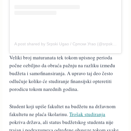
A post shared by Srpski Ugao / Српски Угао (@srpski.ugao_)
Veliki broj maturanata tek tokom upisnog perioda
počne ozbiljno da obraća pažnju na razliku između
budžeta i samofinansiranja. A upravo taj deo često
odlučuje koliko će studiranje finansijski opteretiti
porodicu tokom narednih godina.
Student koji upiše fakultet na budžetu na državnom
fakultetu ne plaća školarinu.
Trošak studiranja
pokriva država, ali status budžetskog studenta nije
trajan i podrazumeva određene obaveze tokom svake