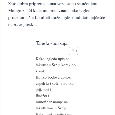
Zato dobra priprema nema veze samo sa učenjem.
Mnogo znači kada unapred znate kako izgleda
procedura, šta fakulteti traže i gde kandidati najčešće
naprave grešku.
Tabela sadržaja
Kako izgleda upis na
fakultet u Srbiji korak po
korak
Koliko bodova donosi
uspeh iz škole, a koliko
prijemni ispit
Budžet i
samofinansiranje na
fakultetima u Srbiji
Kako funkcioniše rang