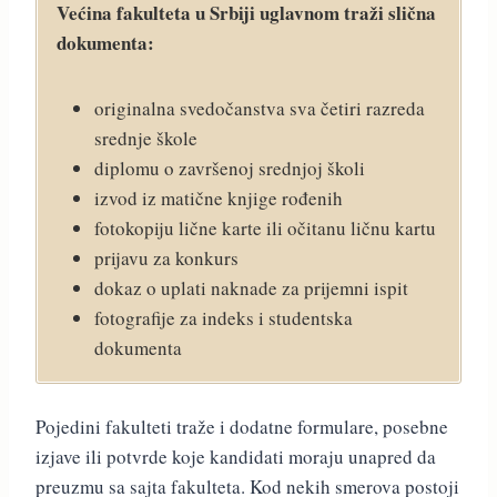
Većina fakulteta u Srbiji uglavnom traži slična
dokumenta:
originalna svedočanstva sva četiri razreda
srednje škole
diplomu o završenoj srednjoj školi
izvod iz matične knjige rođenih
fotokopiju lične karte ili očitanu ličnu kartu
prijavu za konkurs
dokaz o uplati naknade za prijemni ispit
fotografije za indeks i studentska
dokumenta
Pojedini fakulteti traže i dodatne formulare, posebne
izjave ili potvrde koje kandidati moraju unapred da
preuzmu sa sajta fakulteta. Kod nekih smerova postoji