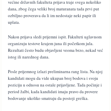
većine državnih fakulteta prijava traje svega nekoliko
dana, zbog čega veliki broj maturanata tada prvi put
ozbiljno proverava da li im nedostaje neki papir ili
uplata.
Nakon prijava sledi prijemni ispit. Fakulteti uglavnom
organizuju testove krajem juna ili početkom jula.
Rezultati često budu objavljeni veoma brzo, nekad već
istog ili narednog dana.
Posle prijemnog izlazi preliminarna rang lista. Na njoj
kandidati mogu da vide ukupan broj bodova i svoju
poziciju u odnosu na ostale prijavljene. Tada počinje i
period žalbi, kada kandidati imaju pravo da provere
bodovanje ukoliko smatraju da postoji greška.