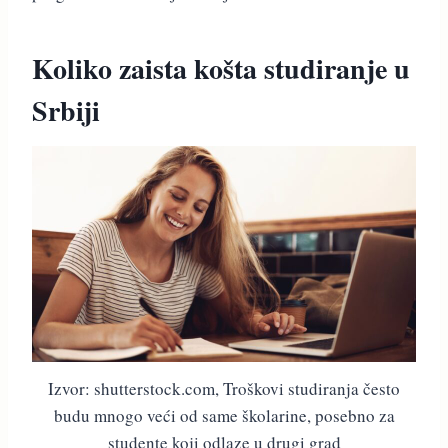
Koliko zaista košta studiranje u
Srbiji
Izvor: shutterstock.com, Troškovi studiranja često
budu mnogo veći od same školarine, posebno za
studente koji odlaze u drugi grad