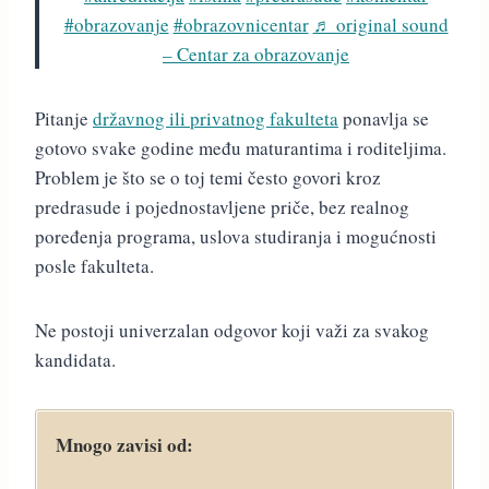
#obrazovanje
#obrazovnicentar
♬ original sound
– Centar za obrazovanje
Pitanje
državnog ili privatnog fakulteta
ponavlja se
gotovo svake godine među maturantima i roditeljima.
Problem je što se o toj temi često govori kroz
predrasude i pojednostavljene priče, bez realnog
poređenja programa, uslova studiranja i mogućnosti
posle fakulteta.
Ne postoji univerzalan odgovor koji važi za svakog
kandidata.
Mnogo zavisi od: