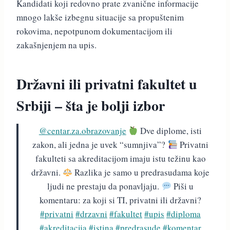
Kandidati koji redovno prate zvanične informacije
mnogo lakše izbegnu situacije sa propuštenim
rokovima, nepotpunom dokumentacijom ili
zakašnjenjem na upis.
Državni ili privatni fakultet u
Srbiji – šta je bolji izbor
@centar.za.obrazovanje
Dve diplome, isti
zakon, ali jedna je uvek “sumnjiva”?
Privatni
fakulteti sa akreditacijom imaju istu težinu kao
državni.
Razlika je samo u predrasudama koje
ljudi ne prestaju da ponavljaju.
Piši u
komentaru: za koji si TI, privatni ili državni?
#privatni
#drzavni
#fakultet
#upis
#diploma
#akreditacija
#istina
#predrasude
#komentar