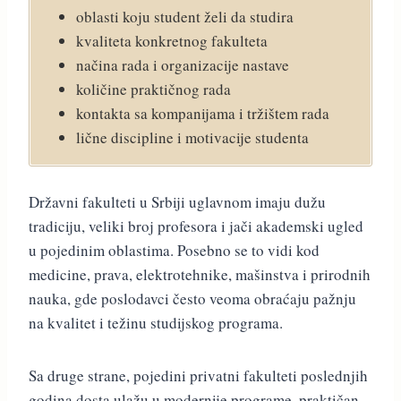
oblasti koju student želi da studira
kvaliteta konkretnog fakulteta
načina rada i organizacije nastave
količine praktičnog rada
kontakta sa kompanijama i tržištem rada
lične discipline i motivacije studenta
Državni fakulteti u Srbiji uglavnom imaju dužu
tradiciju, veliki broj profesora i jači akademski ugled
u pojedinim oblastima. Posebno se to vidi kod
medicine, prava, elektrotehnike, mašinstva i prirodnih
nauka, gde poslodavci često veoma obraćaju pažnju
na kvalitet i težinu studijskog programa.
Sa druge strane, pojedini privatni fakulteti poslednjih
godina dosta ulažu u modernije programe, praktičan