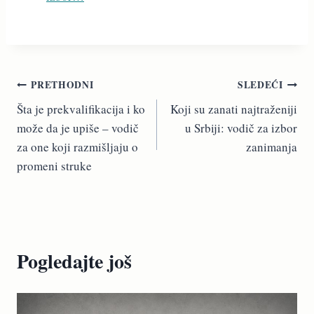
Kretanje
PRETHODNI
SLEDEĆI
Šta je prekvalifikacija i ko
Koji su zanati najtraženiji
članka
može da je upiše – vodič
u Srbiji: vodič za izbor
za one koji razmišljaju o
zanimanja
promeni struke
Pogledajte još