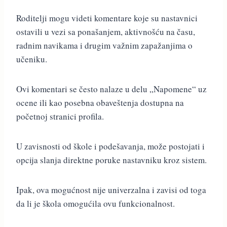
Roditelji mogu videti komentare koje su nastavnici
ostavili u vezi sa ponašanjem, aktivnošću na času,
radnim navikama i drugim važnim zapažanjima o
učeniku.
Ovi komentari se često nalaze u delu „Napomene“ uz
ocene ili kao posebna obaveštenja dostupna na
početnoj stranici profila.
U zavisnosti od škole i podešavanja, može postojati i
opcija slanja direktne poruke nastavniku kroz sistem.
Ipak, ova mogućnost nije univerzalna i zavisi od toga
da li je škola omogućila ovu funkcionalnost.