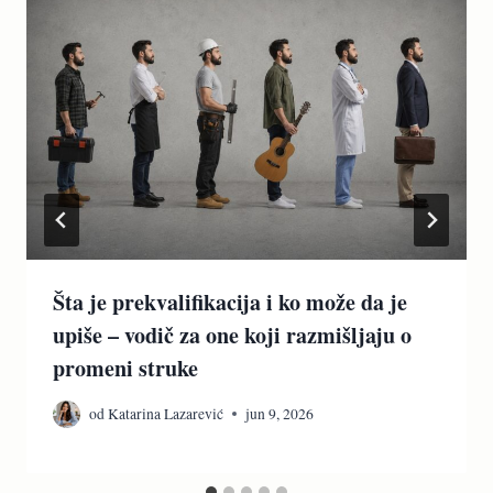
Šta je prekvalifikacija i ko može da je
upiše – vodič za one koji razmišljaju o
promeni struke
od
Katarina Lazarević
jun 9, 2026