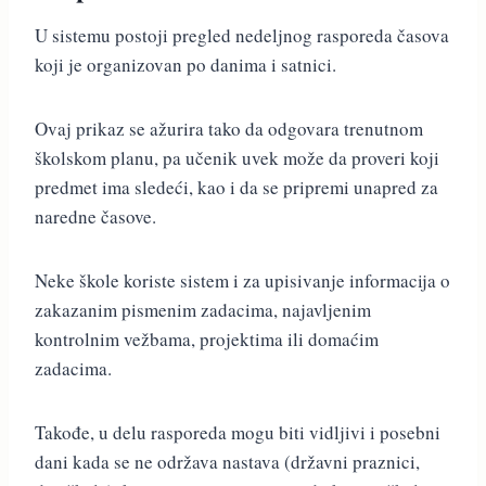
U sistemu postoji pregled nedeljnog rasporeda časova
koji je organizovan po danima i satnici.
Ovaj prikaz se ažurira tako da odgovara trenutnom
školskom planu, pa učenik uvek može da proveri koji
predmet ima sledeći, kao i da se pripremi unapred za
naredne časove.
Neke škole koriste sistem i za upisivanje informacija o
zakazanim pismenim zadacima, najavljenim
kontrolnim vežbama, projektima ili domaćim
zadacima.
Takođe, u delu rasporeda mogu biti vidljivi i posebni
dani kada se ne održava nastava (državni praznici,