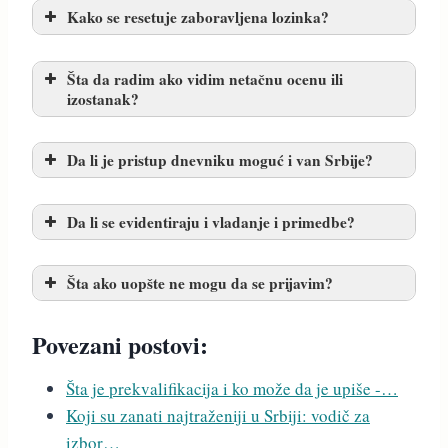
Kako se resetuje zaboravljena lozinka?
Šta da radim ako vidim netačnu ocenu ili
izostanak?
Da li je pristup dnevniku moguć i van Srbije?
Da li se evidentiraju i vladanje i primedbe?
Šta ako uopšte ne mogu da se prijavim?
Povezani postovi:
Šta je prekvalifikacija i ko može da je upiše -…
Koji su zanati najtraženiji u Srbiji: vodič za
izbor…