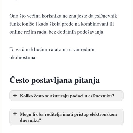
Ono što većina korisnika ne zna jeste da esDnevnik
funkcioniše i kada škola pređe na kombinovani ili
online režim rada, bez dodatnih podešavanja.
To ga čini ključnim alatom i u vanrednim
okolnostima.
Često postavljana pitanja
Koliko često se ažuriraju podaci u esDnevniku?
Mogu li oba roditelja imati pristup elektronskom
dnevniku?