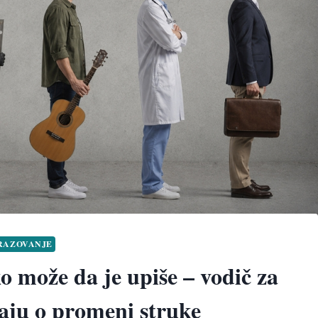
RAZOVANJE
ko može da je upiše – vodič za
jaju o promeni struke