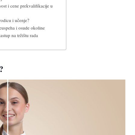
vost i cene prekvalifikacije u
rodicu i učenje?
euspeha i osude okoline
astup na tržištu rada
?