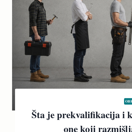
OB
Šta je prekvalifikacija i 
one koji razmišl