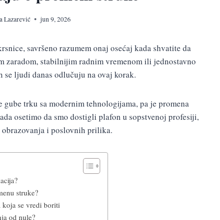
a Lazarević
jun 9, 2026
krsnice, savršeno razumem onaj osećaj kada shvatite da
jom zaradom, stabilnijim radnim vremenom ili jednostavno
 se ljudi danas odlučuju na ovaj korak.
e gube trku sa modernim tehnologijama, pa je promena
ada osetimo da smo dostigli plafon u sopstvenoj profesiji,
obrazovanja i poslovnih prilika.
acija?
menu struke?
 koja se vredi boriti
ja od nule?