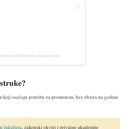
 Dominus (@dominus.obrazovanje)
struke?
a koji osećaju potrebu za promenom, bez obzira na godine
u fakulteta
, zakonski okviri i privatne akademije