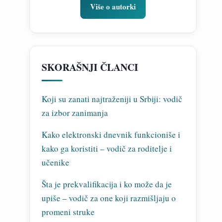
Više o autorki
SKORAŠNJI ČLANCI
Koji su zanati najtraženiji u Srbiji: vodič
za izbor zanimanja
Kako elektronski dnevnik funkcioniše i
kako ga koristiti – vodič za roditelje i
učenike
Šta je prekvalifikacija i ko može da je
upiše – vodič za one koji razmišljaju o
promeni struke