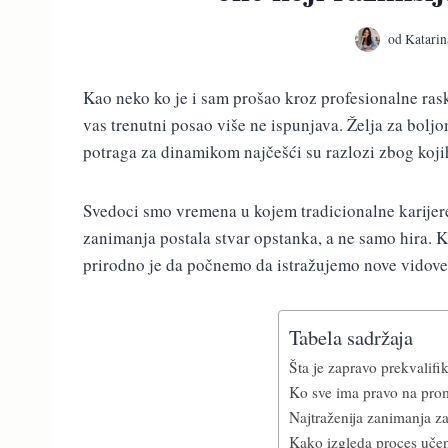
od
Katarin
Kao neko ko je i sam prošao kroz profesionalne ras
vas trenutni posao više ne ispunjava. Želja za bol
potraga za dinamikom najčešći su razlozi zbog kojih
Svedoci smo vremena u kojem tradicionalne karijer
zanimanja postala stvar opstanka, a ne samo hira. K
prirodno je da počnemo da istražujemo nove vidove 
Tabela sadržaja
Šta je zapravo prekvalifik
Ko sve ima pravo na pro
Najtraženija zanimanja za
Kako izgleda proces učen