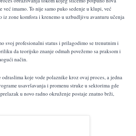
ni proces obrazovanja tokom kojeg stičemo potpuno nova
je već imamo. To nije samo puko sedenje u klupi, već
mo iz zone komfora i krenemo u uzbudljivu avanturu učenja
voj profesionalni status i prilagodimo se trenutnim i
priliku da teorijsko znanje odmah povežemo sa praksom i
mogući način.
 odraslima koje vode polaznike kroz ovaj proces, a jedna
 programe usavršavanja i promenu struke u sektorima gde
, prelazak u novo radno okruženje postaje znatno brži,