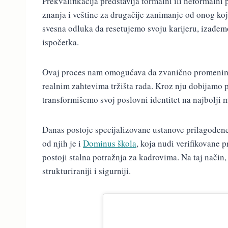
Prekvalifikacija predstavlja formalni ili neformal
znanja i veštine za drugačije zanimanje od onog ko
svesna odluka da resetujemo svoju karijeru, izađe
ispočetka.
Ovaj proces nam omogućava da zvanično promenimo s
realnim zahtevima tržišta rada. Kroz nju dobijamo 
transformišemo svoj poslovni identitet na najbolji 
Danas postoje specijalizovane ustanove prilagođene
od njih je i
Dominus škola
, koja nudi verifikovane
postoji stalna potražnja za kadrovima. Na taj način
strukturiraniji i sigurniji.