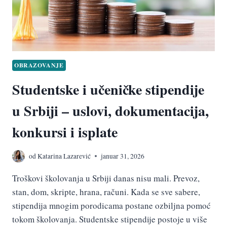
OBRAZOVANJE
Studentske i učeničke stipendije
u Srbiji – uslovi, dokumentacija,
konkursi i isplate
od
Katarina Lazarević
januar 31, 2026
Troškovi školovanja u Srbiji danas nisu mali. Prevoz,
stan, dom, skripte, hrana, računi. Kada se sve sabere,
stipendija mnogim porodicama postane ozbiljna pomoć
tokom školovanja. Studentske stipendije postoje u više