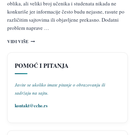
oblika, ali veliki broj učenika i studenata nikada ne
konkuriše jer informacije često budu nejasne, rasute po
različitim sajtovima ili objavljene prekasno. Dodatni
problem naprave …
STUDENTSKE
VIDI VIŠE
I
UČENIČKE
STIPENDIJE
POMOĆ I PITANJA
U
SRBIJI
–
USLOVI,
Javite se ukoliko imate pitanje o obrazovanju ili
DOKUMENTACIJA,
sadržaju na sajtu.
KONKURSI
I
kontakt@cche.rs
ISPLATE