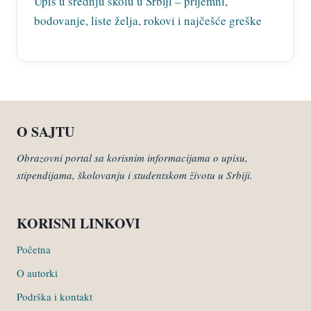
Upis u srednju školu u Srbiji – prijemni,
bodovanje, liste želja, rokovi i najčešće greške
O SAJTU
Obrazovni portal sa korisnim informacijama o upisu,
stipendijama, školovanju i studentskom životu u Srbiji.
KORISNI LINKOVI
Početna
O autorki
Podrška i kontakt